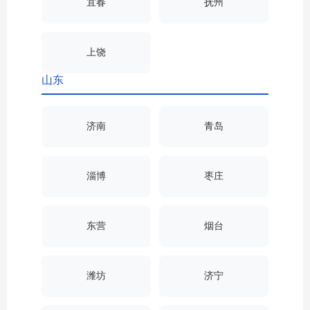
宜春
抚州
上饶
山东
济南
青岛
淄博
枣庄
东营
烟台
潍坊
济宁