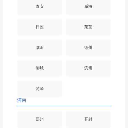
泰安
威海
日照
莱芜
临沂
德州
聊城
滨州
菏泽
河南
郑州
开封