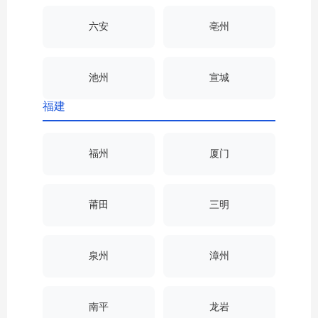
六安
亳州
池州
宣城
福建
福州
厦门
莆田
三明
泉州
漳州
南平
龙岩