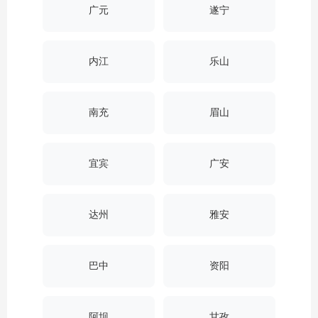
广元
遂宁
内江
乐山
南充
眉山
宜宾
广安
达州
雅安
巴中
资阳
阿坝
甘孜