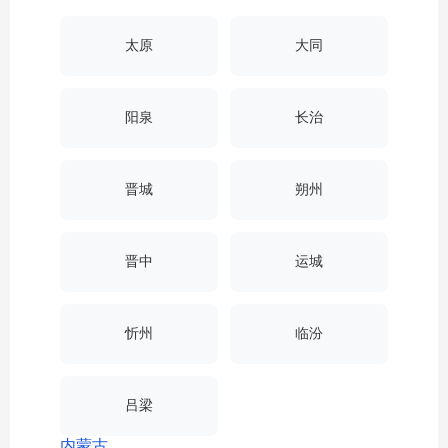
太原
大同
阳泉
长治
晋城
朔州
晋中
运城
忻州
临汾
吕梁
内蒙古