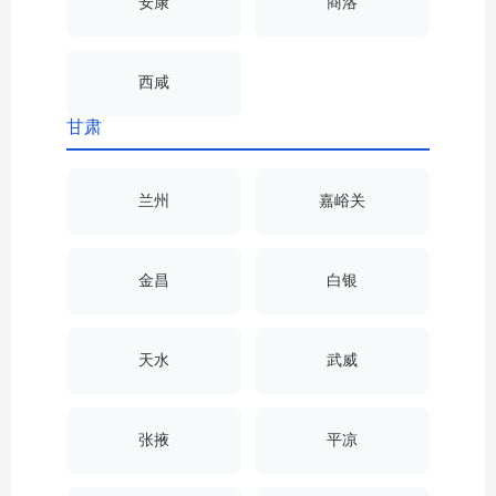
安康
商洛
西咸
甘肃
兰州
嘉峪关
金昌
白银
天水
武威
张掖
平凉