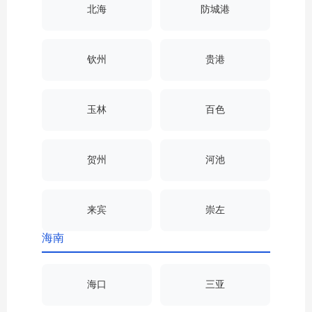
北海
防城港
钦州
贵港
玉林
百色
贺州
河池
来宾
崇左
海南
海口
三亚