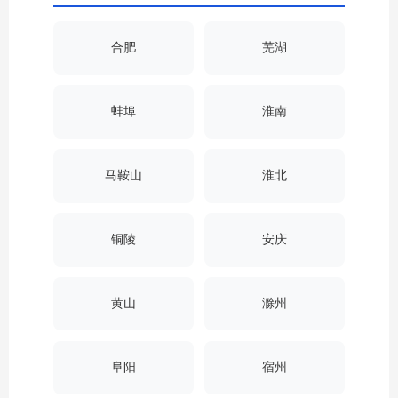
合肥
芜湖
蚌埠
淮南
马鞍山
淮北
铜陵
安庆
黄山
滁州
阜阳
宿州