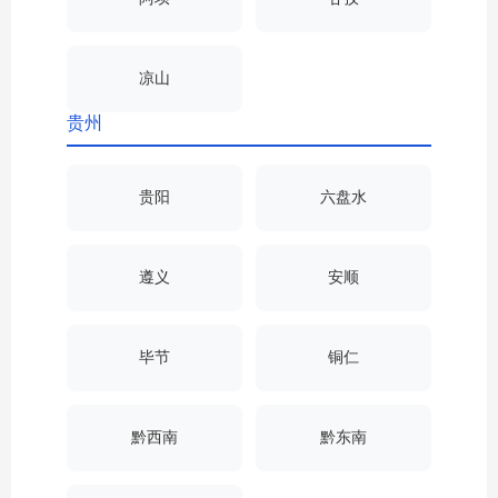
凉山
贵州
贵阳
六盘水
遵义
安顺
毕节
铜仁
黔西南
黔东南