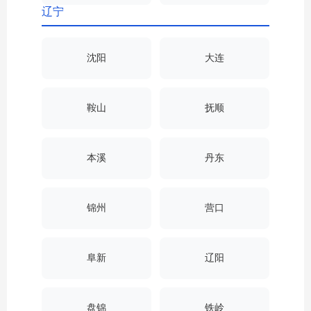
辽宁
沈阳
大连
鞍山
抚顺
本溪
丹东
锦州
营口
阜新
辽阳
盘锦
铁岭