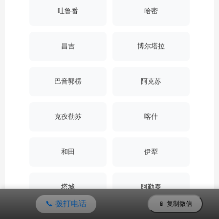
吐鲁番
哈密
昌吉
博尔塔拉
巴音郭楞
阿克苏
克孜勒苏
喀什
和田
伊犁
塔城
阿勒泰
📞 拨打电话
📱 复制微信